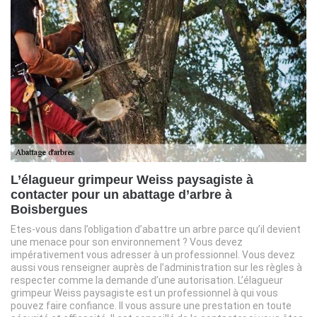
L’élagueur grimpeur Weiss paysagiste à
contacter pour un abattage d’arbre à
Boisbergues
Etes-vous dans l’obligation d’abattre un arbre parce qu’il devient
une menace pour son environnement ? Vous devez
impérativement vous adresser à un professionnel. Vous devez
aussi vous renseigner auprès de l’administration sur les règles à
respecter comme la demande d’une autorisation. L’élagueur
grimpeur Weiss paysagiste est un professionnel à qui vous
pouvez faire confiance. Il vous assure une prestation en toute