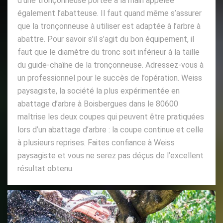
d’une tronçonneuse portée à la main appelée
également l’abatteuse. Il faut quand même s’assurer
que la tronçonneuse à utiliser est adaptée à l’arbre à
abattre. Pour savoir s’il s’agit du bon équipement, il
faut que le diamètre du tronc soit inférieur à la taille
du guide-chaîne de la tronçonneuse. Adressez-vous à
un professionnel pour le succès de l’opération. Weiss
paysagiste, la société la plus expérimentée en
abattage d’arbre à Boisbergues dans le 80600
maîtrise les deux coupes qui peuvent être pratiquées
lors d’un abattage d’arbre : la coupe continue et celle
à plusieurs reprises. Faites confiance à Weiss
paysagiste et vous ne serez pas déçus de l’excellent
résultat obtenu.