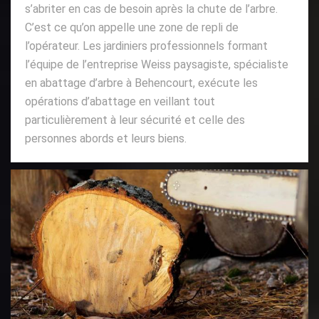
s’abriter en cas de besoin après la chute de l’arbre.
C’est ce qu’on appelle une zone de repli de
l’opérateur. Les jardiniers professionnels formant
l’équipe de l’entreprise Weiss paysagiste, spécialiste
en abattage d’arbre à Behencourt, exécute les
opérations d’abattage en veillant tout
particulièrement à leur sécurité et celle des
personnes abords et leurs biens.