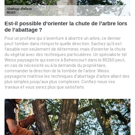
Est-il possible d’orienter la chute de l’arbre lors
de l’abattage ?
Pour un profane qui s’aventure à abattre un arbre, ce dernier
peut tomber dans n’importe quelle direction. Sachez qu’il est
faisable non seulement de déterminer, mais d’orienter la chute
du végétal avec des techniques particulières. Un spécialiste tel
Weiss paysagiste qui exerce à Behencourt dans le 80260 peut,
en cas de nécessité ou à la demande du propriétaire,
commander la direction de la tombée de l’arbre. Weiss
paysagiste maîtrise les techniques d’abattage d’arbre allant des
plus simples jusqu’aux plus complexes. Confiez-nous vos
travaux et vous serez plus que satisfaits.