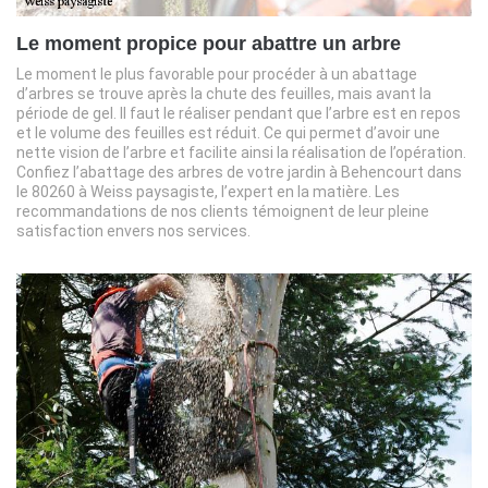
Le moment propice pour abattre un arbre
Le moment le plus favorable pour procéder à un abattage
d’arbres se trouve après la chute des feuilles, mais avant la
période de gel. Il faut le réaliser pendant que l’arbre est en repos
et le volume des feuilles est réduit. Ce qui permet d’avoir une
nette vision de l’arbre et facilite ainsi la réalisation de l’opération.
Confiez l’abattage des arbres de votre jardin à Behencourt dans
le 80260 à Weiss paysagiste, l’expert en la matière. Les
recommandations de nos clients témoignent de leur pleine
satisfaction envers nos services.