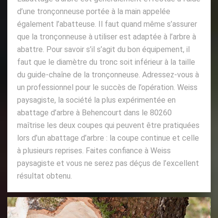
d’une tronçonneuse portée à la main appelée
également l’abatteuse. Il faut quand même s’assurer
que la tronçonneuse à utiliser est adaptée à l’arbre à
abattre. Pour savoir s’il s’agit du bon équipement, il
faut que le diamètre du tronc soit inférieur à la taille
du guide-chaîne de la tronçonneuse. Adressez-vous à
un professionnel pour le succès de l’opération. Weiss
paysagiste, la société la plus expérimentée en
abattage d’arbre à Behencourt dans le 80260
maîtrise les deux coupes qui peuvent être pratiquées
lors d’un abattage d’arbre : la coupe continue et celle
à plusieurs reprises. Faites confiance à Weiss
paysagiste et vous ne serez pas déçus de l’excellent
résultat obtenu.