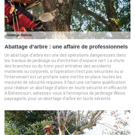
Abattage d’arbre : une affaire de professionnels
Un abattage d’arbre est une des opérations dangereuses dans
les travaux de jardinage ou d’entretien d’espace vert. La chute
des branches ou du tronc peut entraîner des accidents
matériels ou corporels, si l’opération n’est pas sécurisée ou si
l’intervenant est un profane sans mettre en place toutes les
mesures de sécurité requises. Il faut une certaine qualification
pour réaliser un abattage d’arbre en toute sécurité et efficacité.
A Behencourt, adressez-vous à l’entreprise de jardinage Weiss
paysagiste, pour un abattage d’arbre en toute sérénité.