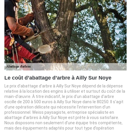
Le coût d’abattage d’arbre à Ailly Sur Noye
Le prix d’abattage d’arbre à Ailly Sur Noye dépend de la dépense
relative à la location des engins à utiliser et surtout du coût de la
main-d’œuvre. À titre indicatif, le prix d’un abattage d’arbre
oscille de 200 à 500 euros à Ailly Sur Noye dans le 80250. Il s’agit
d’une opération délicate qui nécessite l’intervention d’un
professionnel. Weiss paysagiste, entreprise spécialiste en
abattage d’arbres à Ailly Sur Noye est prête à vous satisfaire.
Nous disposons non seulement d’une équipe très compétente,
mais des équipements adaptés pour tout type d’opération