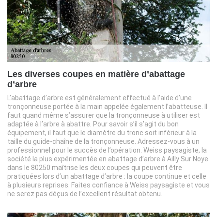
Les diverses coupes en matière d’abattage
d’arbre
L’abattage d’arbre est généralement effectué à l’aide d’une
tronçonneuse portée à la main appelée également l’abatteuse. Il
faut quand même s’assurer que la tronçonneuse à utiliser est
adaptée à l’arbre à abattre. Pour savoir s’il s’agit du bon
équipement, il faut que le diamètre du tronc soit inférieur à la
taille du guide-chaîne de la tronçonneuse. Adressez-vous à un
professionnel pour le succès de l’opération. Weiss paysagiste, la
société la plus expérimentée en abattage d’arbre à Ailly Sur Noye
dans le 80250 maîtrise les deux coupes qui peuvent être
pratiquées lors d’un abattage d’arbre : la coupe continue et celle
à plusieurs reprises. Faites confiance à Weiss paysagiste et vous
ne serez pas déçus de l’excellent résultat obtenu.