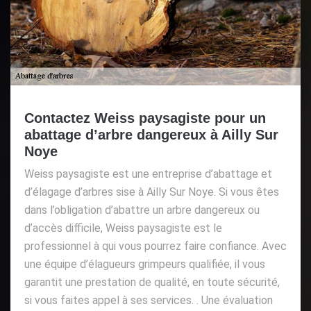
Contactez Weiss paysagiste pour un
abattage d’arbre dangereux à Ailly Sur
Noye
Weiss paysagiste est une entreprise d’abattage et
d’élagage d’arbres sise à Ailly Sur Noye. Si vous êtes
dans l’obligation d’abattre un arbre dangereux ou
d’accès difficile, Weiss paysagiste est le
professionnel à qui vous pourrez faire confiance. Avec
une équipe d’élagueurs grimpeurs qualifiée, il vous
garantit une prestation de qualité, en toute sécurité,
si vous faites appel à ses services. . Une évaluation