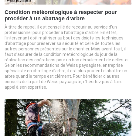
Condition météorologique à respecter pour
procéder à un abattage d’arbre
À titre de rappel, il est conseillé de recourir au service d’un
professionnel pour procéder à l’abattage d’arbre. En effet,
l’intervenant doit maîtriser au bout des doigts les techniques
d’abattage pour préserver sa sécurité et celle de toutes les
autres personnes présentes sur le chantier. Mais avant tout, il
faut s’assurer de la condition météorologique du jour de la
réalisation des opérations pour un bon déroulement de celles-ci.
Selon les recommandations de Weiss paysagiste, entreprise
spécialiste en abattage d’arbre, il est plus prudent d’abattre un
arbre quand le temps est clément. Pour bénéficier d’autres
conseils de la part de Weiss paysagiste, n’hésitez pas à faire
appel à son expertise.