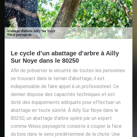
Le cycle d’un abattage d’arbre à Ailly
Sur Noye dans le 80250
Afin de préserver la sécurité de toutes les personnes
se trouvant dans le terrain d’abattage, il est
indispensable de faire appel à un professionnel. Ce
dernier dispose des capacités techniques et est
doté des équipements adéquats pour effectuer un
abattage en toute sûreté. À Ailly Sur Noye dans le
80250, un abattage d’arbre opéré par un expert
comme Weiss paysagiste consiste à couper la face
du bois dans le sens prédéterminé de la chute. Une