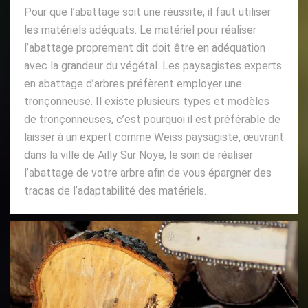
Pour que l’abattage soit une réussite, il faut utiliser
les matériels adéquats. Le matériel pour réaliser
l’abattage proprement dit doit être en adéquation
avec la grandeur du végétal. Les paysagistes experts
en abattage d’arbres préfèrent employer une
tronçonneuse. Il existe plusieurs types et modèles
de tronçonneuses, c’est pourquoi il est préférable de
laisser à un expert comme Weiss paysagiste, œuvrant
dans la ville de Ailly Sur Noye, le soin de réaliser
l’abattage de votre arbre afin de vous épargner des
tracas de l’adaptabilité des matériels.