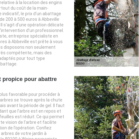
relative à la location des engins
urtout du coût de la main-
e indicatif, le prix d’un abattage
 de 200 à 500 euros à Abbeville
Il s’agit d’une opération délicate
’intervention d’un professionnel.
te, entreprise spécialiste en
res à Abbeville est prête à vous
ous disposons non seulement
très compétente, mais des
daptés pour tout type
abattage.
propice pour abattre
lus favorable pour procéder à
arbres se trouve après la chute
ais avant la période de gel. Il faut
dant que l’arbre est en repos et
feuilles est réduit. Ce qui permet
te vision de l’arbre et facilite
ation de l’opération. Confiez
arbres de votre jardin à
 le 80100 à Weiss paysagiste,