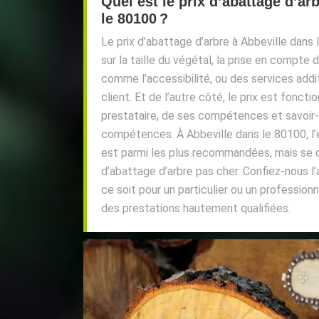
Quel est le prix d’abattage d’ar
le 80100 ?
Le prix d’abattage d’arbre à Abbeville dans
sur la taille du végétal, la prise en compte d
comme l’accessibilité, ou des services add
client. Et de l’autre côté, le prix est fonc
prestataire, de ses compétences et savoir-f
compétences. À Abbeville dans le 80100, l’
est parmi les plus recommandées, mais se 
d’abattage d’arbre pas cher. Confiez-nous l
ce soit pour un particulier ou un profession
des prestations hautement qualifiées.