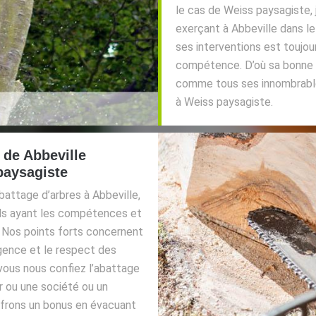
le cas de Weiss paysagiste, 
exerçant à Abbeville dans l
ses interventions est toujou
compétence. D’où sa bonne ré
comme tous ses innombrables
à Weiss paysagiste.
e de Abbeville
 paysagiste
battage d’arbres à Abbeville,
ls ayant les compétences et
. Nos points forts concernent
rgence et le respect des
 vous nous confiez l’abattage
er ou une société ou un
offrons un bonus en évacuant