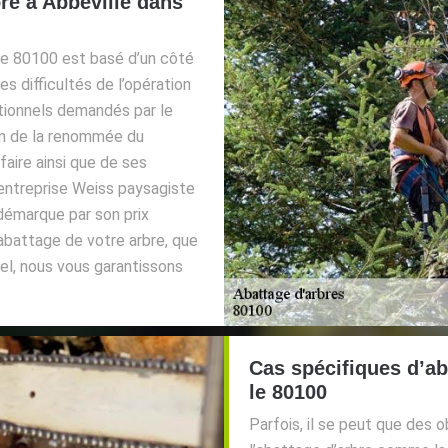
bre à Abbeville dans
 le 80100 est basé d’un côté
es difficultés de l’opération
itionnels demandés par le
tion de la renommée du
aire ainsi que de ses
entreprise Weiss paysagiste
démarque par son prix
’abattage de votre arbre, que
nel, nous vous garantissons
Cas spécifiques d’ab
le 80100
Parfois, il se peut que des 