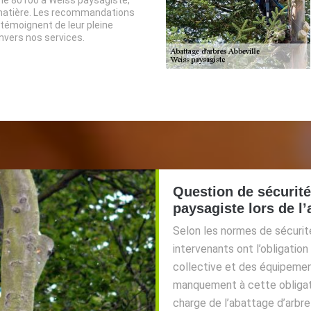
 matière. Les recommandations
 témoignent de leur pleine
nvers nos services.
Question de sécurité
paysagiste lors de l’
Selon les normes de sécurité
intervenants ont l’obligati
collective et des équipement
manquement à cette obligatio
charge de l’abattage d’arbre