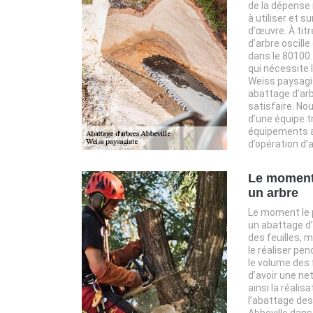
de la dépense 
à utiliser et s
d’œuvre. À titr
d’arbre oscille
dans le 80100. 
qui nécessite l
Weiss paysagis
abattage d’arb
satisfaire. N
d’une équipe 
équipements a
d’opération d’
Le moment 
un arbre
Le moment le p
un abattage d’
des feuilles, m
le réaliser pen
le volume des 
d’avoir une net
ainsi la réalis
l’abattage des 
Abbeville dans