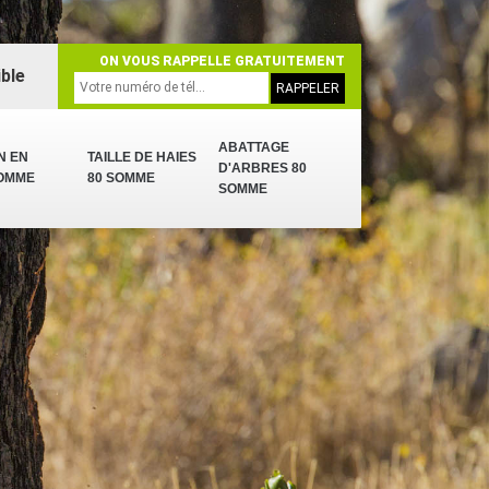
ON VOUS RAPPELLE GRATUITEMENT
ble
ABATTAGE
N EN
TAILLE DE HAIES
D'ARBRES 80
SOMME
80 SOMME
SOMME