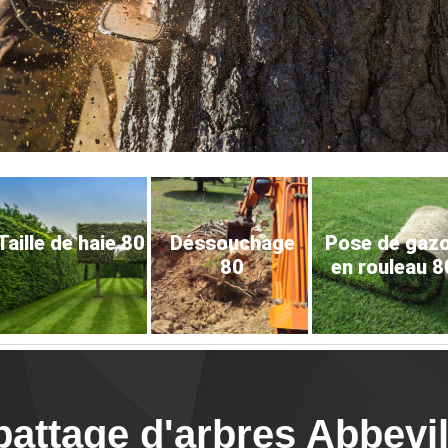
Taille de haie 80
Déssouchage
Pose de gaz
80
en rouleau 8
battage d'arbres Abbevi