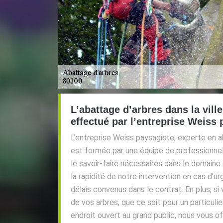
L’abattage d’arbres dans la vill
effectué par l’entreprise Weiss
L’entreprise Weiss paysagiste, experte en a
est formée par une équipe de professionne
le savoir-faire nécessaires dans le domaine
la rapidité de notre intervention en cas d’u
délais convenus dans le contrat. En plus, si
de vos arbres, que ce soit pour un particuli
endroit ouvert au grand public, nous vous 