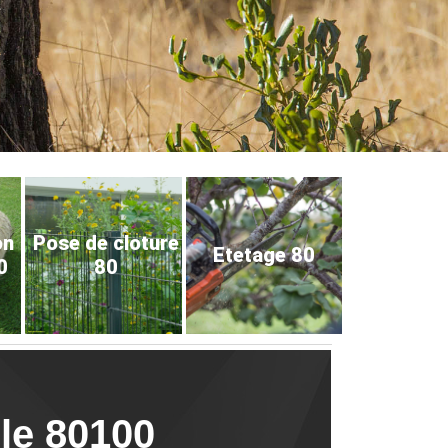
on
Pose de cloture
Etetage 80
0
80
lle 80100