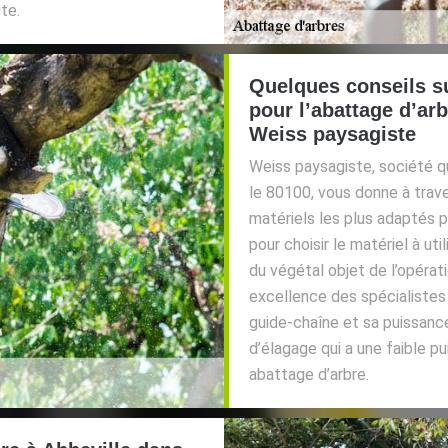
te.
Quelques conseils su
pour l’abattage d’ar
Weiss paysagiste
Weiss paysagiste, société qu
le 80100, vous donne à trave
matériels les plus adaptés p
pour choisir le matériel à util
du végétal objet de l’opérati
excellence des spécialistes e
guide-chaîne et sa puissanc
d’élagage qui a une faible p
abattage d’arbre.